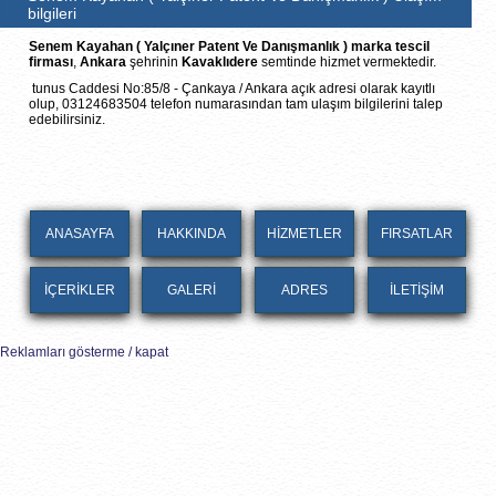
bilgileri
Senem Kayahan ( Yalçıner Patent Ve Danışmanlık ) marka tescil
firması
,
Ankara
şehrinin
Kavaklıdere
semtinde hizmet vermektedir.
tunus Caddesi No:85/8 - Çankaya / Ankara açık adresi olarak kayıtlı
olup, 03124683504 telefon numarasından tam ulaşım bilgilerini talep
edebilirsiniz.
ANASAYFA
HAKKINDA
HİZMETLER
FIRSATLAR
İÇERİKLER
GALERİ
ADRES
İLETİŞİM
Reklamları gösterme / kapat