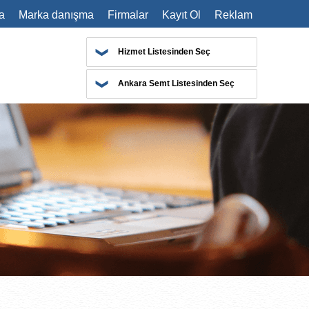
a
Marka danışma
Firmalar
Kayıt Ol
Reklam
Hizmet Listesinden Seç
Ankara Semt Listesinden Seç