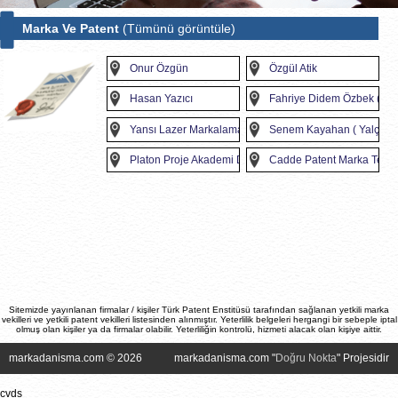
Marka Ve Patent
(Tümünü görüntüle)
Onur Özgün
Özgül Atik
Hasan Yazıcı
Fahriye Didem Özbek ( Tol
Yansı Lazer Markalama Reklam Bilgisayar Ve Makina 
Senem Kayahan ( Yalçıner 
Platon Proje Akademi Danışmanlık org.eğt. Tic
Cadde Patent Marka Tesci
Sitemizde yayınlanan firmalar / kişiler Türk Patent Enstitüsü tarafından sağlanan yetkili marka
vekilleri ve yetkili patent vekilleri listesinden alınmıştır. Yeterlilik belgeleri hergangi bir sebeple iptal
olmuş olan kişiler ya da firmalar olabilir. Yeterliliğin kontrolü, hizmeti alacak olan kişiye aittir.
markadanisma.com © 2026
markadanisma.com "
Doğru Nokta
" Projesidir
cvds