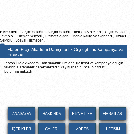
Hizmetleri :
Bilişim Sektörü , Bilişim Sektörü , İletişim Şirketleri , Bilişim Sektörü ,
Teknoloji , Hizmet Sektörü , Hizmet Sektörü , Marka/kalite Ve Standart , Hizmet
Sektörü , Sosyal Hizmetler ,
Platon Proje Akademi Danışmanlık Org.eğt. Tic Kampanya ve
Fırsatlar
Platon Proje Akademi Danışmanlık Org.eğt. Tic fırsat ve kampanyaları için
telefonla aramanız gerekmektedir. Yayınlanan güncel bir fırsatı
bulunmamaktadır.
ANASAYFA
HAKKINDA
HİZMETLER
FIRSATLAR
İÇERİKLER
GALERİ
ADRES
İLETİŞİM