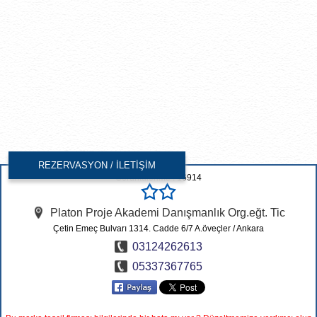
REZERVASYON / İLETİŞİM
Görüntülenme : 16914
Platon Proje Akademi Danışmanlık Org.eğt. Tic
Çetin Emeç Bulvarı 1314. Cadde 6/7 A.öveçler
/
Ankara
03124262613
05337367765