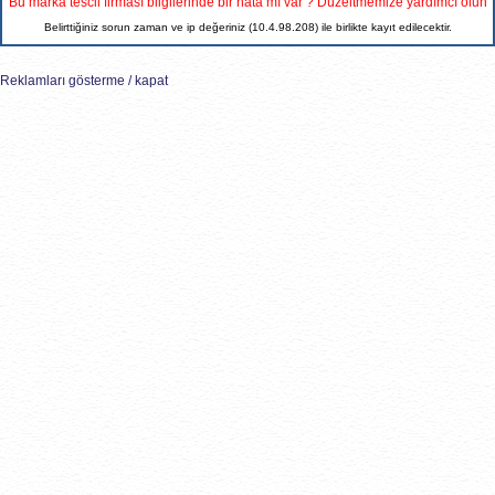
Bu marka tescil firması bilgilerinde bir hata mı var ? Düzeltmemize yardımcı olun
Belirttiğiniz sorun zaman ve ip değeriniz (10.4.98.208) ile birlikte kayıt edilecektir.
Reklamları gösterme / kapat