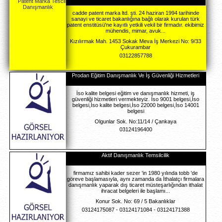
Simteg Eğitim Danışmanlık İş Sağlığı Ve Güvenliği
Hizmetleri
müşterilerimizin beklenti ve ihtiyaçlarına yenilikçi,kaliteli
hızlı ve güvenilir hizmetler sunmak. sunduğumuz
hizmetlerde, evrensel kalite standartlarında mükemmelli
yakalamak, yaratacağımız fa...
Cevizlidere mah. Ceyhun Atuf Kansu cad. No:137/3 Bal
Çankaya
03122868534
Tüm Çevre Mühendislik Ve Danışmanlık
2010 yılında çevre sektörüne başarılı bir giriş yapan t
çevre danışmanlık, ilerleyen zamanda hizmet alanını
genişletmiş ve çevre yönetimi kapsamına giren tüm
konularda danışmanlık hizmeti sunmaya...
Şemsettin Günaltay Cd. 264/8 Çankaya
03124472643
Cadde Patent Marka Tescil Danışmanlık
cadde patent marka ltd. şti. 24 haziran 1994 tarihinde
sanayi ve ticaret bakanlığına bağlı olarak kurulan tür